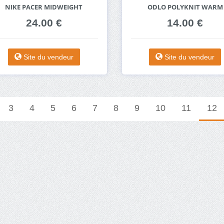
NIKE PACER MIDWEIGHT
ODLO POLYKNIT WARM
24.00 €
14.00 €
Site du vendeur
Site du vendeur
3
4
5
6
7
8
9
10
11
12