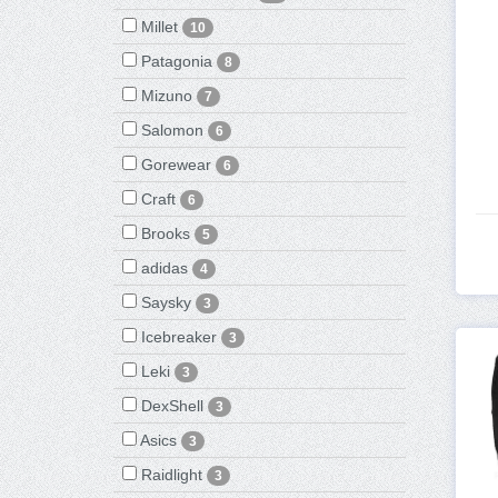
Millet
10
Patagonia
8
Mizuno
7
Salomon
6
Gorewear
6
Craft
6
Brooks
5
adidas
4
Saysky
3
Icebreaker
3
Leki
3
DexShell
3
Asics
3
Raidlight
3