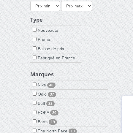
Type
Nouveauté
Promo
Baisse de prix
Fabriqué en France
Marques
Nike
48
Odlo
37
Buff
22
HOKA
20
Barts
19
The North Face
13