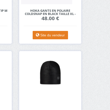
TIP M
HOKA GANTS EN POLAIRE
COLDSNAP EN BLACK TAILLE XL -
ACCESSOIRES
48.00 €
Site du vendeur